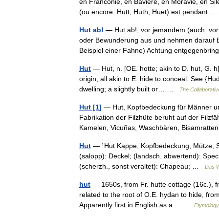
en Franconie, en Bavière, en Moravie, en Silé
(ou encore: Hutt, Huth, Huet) est pendan
Hut ab!
— Hut ab!; vor jemandem (auch: vo
oder Bewunderung aus und nehmen darauf 
Beispiel einer Fahne) Achtung entgegenbr
Hut
— Hut, n. [OE. hotte; akin to D. hut, G. h
origin; all akin to E. hide to conceal. See {H
dwelling; a slightly built or… …
The Collaborative
Hut [1]
— Hut, Kopfbedeckung für Männer und 
Fabrikation der Filzhüte beruht auf der Filzf
Kamelen, Vicuñas, Waschbären, Bisamrat
Hut
— ¹Hut Kappe, Kopfbedeckung, Mütze, Süd
(salopp): Deckel; (landsch. abwertend): Speck
(scherzh., sonst veraltet): Chapeau; …
Das W
hut
— 1650s, from Fr. hutte cottage (16c.), f
related to the root of O.E. hydan to hide, fro
Apparently first in English as a… …
Etymology 