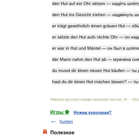
den
Hut
auf
ein
Ohr
sétzen
—
наде́ть
шля́п
den
Hut
ins
Gesícht
zíehen
—
надви́нуть
шл
er
trägt
gewöhnlich
éinen
gráuen
Hut
—
обы
er
sétzte
den
Hut
aufs
réchte
Ohr
—
он
над
er
war
in
Hut
und
Mántel
—
он
был
в
шля́п
der
Mann
nahm
den
Hut
ab
—
мужчи́на
сн
du
musst
dir
éinen
néuen
Hut
káufen
—
ты
hast
du
dir
éinen
Hut
máchen
lássen
? —
ты
Немецко
-
русский
словарь
активной
лексики
.
М
.
:
- «
Рус
Игры ⚽
Нужна курсовая?
husten
Полезное