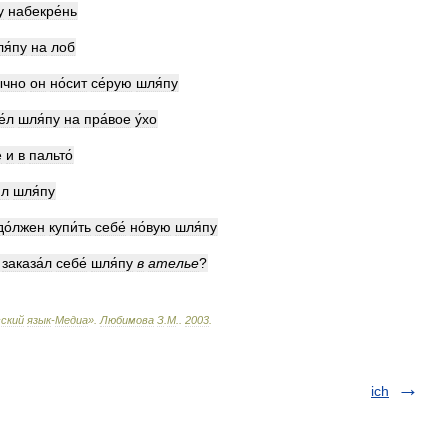
у
набекре́нь
я́пу
на
лоб
́чно
он
но́сит
се́рую
шля́пу
е́л
шля́пу
на
пра́вое
у́хо
е
и
в
пальто́
ял
шля́пу
до́лжен
купи́ть
себе́
но́вую
шля́пу
заказа́л
себе́
шля́пу
в
ателье
?
ский
язык
-
Медиа
»
.
Любимова
З
.
М
.
.
2003
.
ich