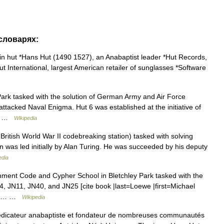
 словарях:
in hut *Hans Hut (1490 1527), an Anabaptist leader *Hut Records,
 International, largest American retailer of sunglasses *Software
ark tasked with the solution of German Army and Air Force
ttacked Naval Enigma. Hut 6 was established at the initiative of
y… …
Wikipedia
British World War II codebreaking station) tasked with solving
as led initially by Alan Turing. He was succeeded by his deputy
edia
ment Code and Cypher School in Bletchley Park tasked with the
, JN11, JN40, and JN25 [cite book |last=Loewe |first=Michael
des… …
Wikipedia
icateur anabaptiste et fondateur de nombreuses communautés