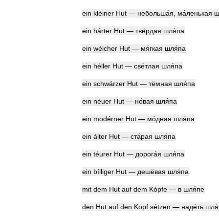
ein
kléiner
Hut
—
небольша́я
,
ма́ленькая
ш
ein
hárter
Hut
—
твёрдая
шля́па
ein
wéicher
Hut
—
мя́гкая
шля́па
ein
héller
Hut
—
све́тлая
шля́па
ein
schwárzer
Hut
—
тёмная
шля́па
ein
néuer
Hut
—
но́вая
шля́па
ein
modérner
Hut
—
мо́дная
шля́па
ein
álter
Hut
—
ста́рая
шля́па
ein
téurer
Hut
—
дорога́я
шля́па
ein
bílliger
Hut
—
дешёвая
шля́па
mit
dem
Hut
auf
dem
Kópfe
—
в
шля́пе
den
Hut
auf
den
Kopf
sétzen
—
наде́ть
шля́