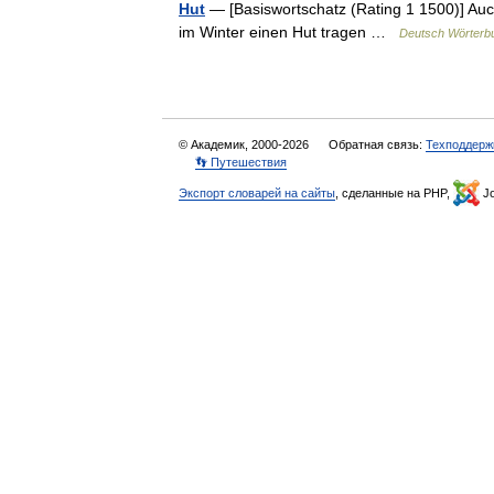
Hut
— [Basiswortschatz (Rating 1 1500)] Auch
im Winter einen Hut tragen …
Deutsch Wörterb
© Академик, 2000-2026
Обратная связь:
Техподдерж
👣 Путешествия
Экспорт словарей на сайты
, сделанные на PHP,
Jo