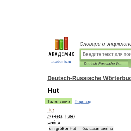
Словари и энциклоп
academic.ru
Deutsch-Russische Wörterbuch der aktiven Wortschatz
Deutsch-Russische Wörterbuc
Hut
Толкование
Перевод
Hut
m
(-(
e
)
s
,
Hüte
)
шля́па
ein
gróßer
Hut
—
больша́я
шля́па