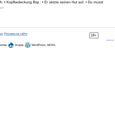
: • Kopfbedeckung Bsp.: • Er setzte seinen Hut auf. • Du musst
uch
ка
,
Реклама на сайте
18+
omla,
Drupal,
WordPress, MODx.