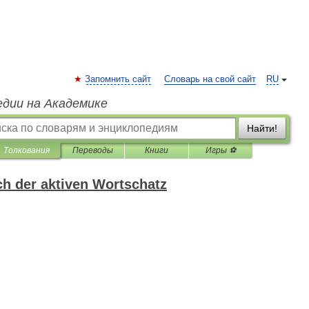
Запомнить сайт
Словарь на свой сайт
RU
едии на Академике
Найти!
Толкования
Переводы
Книги
Игры ⚽
h der aktiven Wortschatz