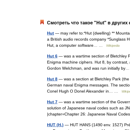
Смотреть что такое "Hut" в других
Hut
— may refer to:*Hut (dwelling) ** Mounta
a British audio records company *Sunglass Hut
Hut, a computer software… …
Wikipedia
Hut 6
— was a wartime section of Bletchley P
Enigma machine ciphers. Hut 8, by contrast, a
Gordon Welchman, and was run initially b
Hut 8
— was a section at Bletchley Park (the 
German naval Enigma messages. The section w
Conel Hugh O Donel Alexander in… …
Wikip
Hut 7
— was a wartime section of the Govern
solution of Japanese naval codes such as JN4
|chapter=Chapter 26: Japanese Naval Co
HUT (H.)
— HUT HANS (1490 env. 1527) Préd