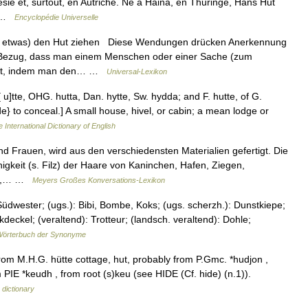
sie et, surtout, en Autriche. Né à Haina, en Thuringe, Hans Hut
t… …
Encyclopédie Universelle
r etwas) den Hut ziehen Diese Wendungen drücken Anerkennung
Bezug, dass man einem Menschen oder einer Sache (zum
ingt, indem man den… …
Universal-Lexikon
[ u]tte, OHG. hutta, Dan. hytte, Sw. hydda; and F. hutte, of G.
ude} to conceal.] A small house, hivel, or cabin; a mean lodge or
 International Dictionary of English
Frauen, wird aus den verschiedensten Materialien gefertigt. Die
ähigkeit (s. Filz) der Haare von Kaninchen, Hafen, Ziegen,
ten,… …
Meyers Großes Konversations-Lexikon
wester; (ugs.): Bibi, Bombe, Koks; (ugs. scherzh.): Dunstkiepe;
deckel; (veraltend): Trotteur; (landsch. veraltend): Dohle;
örterbuch der Synonyme
rom M.H.G. hütte cottage, hut, probably from P.Gmc. *hudjon ,
m PIE *keudh , from root (s)keu (see HIDE (Cf. hide) (n.1)).
dictionary